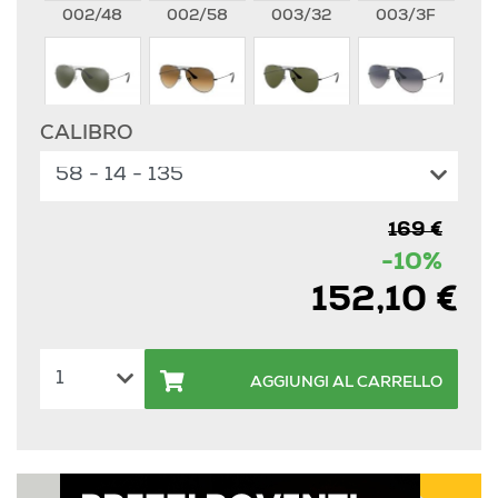
002/48
002/58
003/32
003/3F
CALIBRO
003/40
004/51
004/58
004/78
169 €
112/17
112/19
112/4L
181/71
-10%
152,10 €
9001A5
9065V7
L0205
L2823
AGGIUNGI AL CARRELLO
W0879
W3234
W3277
112/85