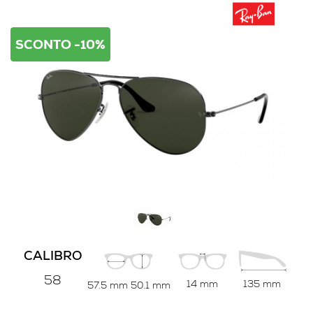
SCONTO -10%
CALIBRO
58
14 mm
135 mm
57.5 mm
50.1 mm