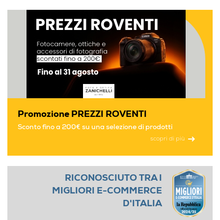
W0879
W3234
W3277
112/85
W3400
Promozione PREZZI ROVENTI
Sconto fino a 200€ su una selezione di prodotti
scopri di più
RICONOSCIUTO TRA I
MIGLIORI E-COMMERCE
D'ITALIA