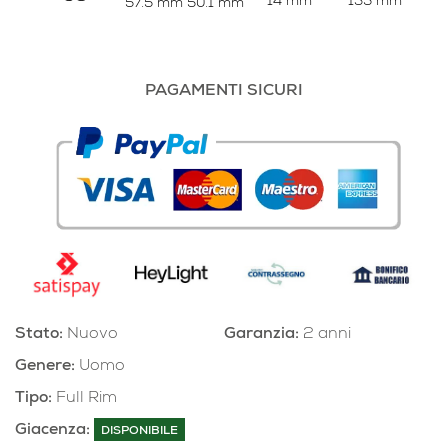
14 mm
135 mm
57.5 mm
50.1 mm
PAGAMENTI SICURI
Stato:
Nuovo
Garanzia:
2 anni
Genere:
Uomo
Tipo:
Full Rim
Giacenza:
DISPONIBILE