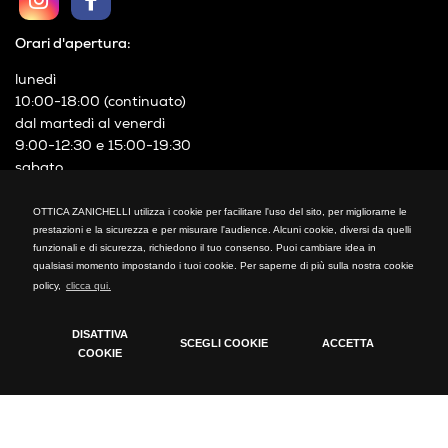
Orari d'apertura:
lunedì
10:00-18:00 (continuato)
dal martedì al venerdì
9:00-12:30 e 15:00-19:30
sabato
9:00-19:00 (continuato)
P.IVA 03641290154
OTTICA ZANICHELLI utilizza i cookie per facilitare l'uso del sito, per migliorarne le
prestazioni e la sicurezza e per misurare l'audience. Alcuni cookie, diversi da quelli
OTTICA ZANICHELLI
funzionali e di sicurezza, richiedono il tuo consenso. Puoi cambiare idea in
qualsiasi momento impostando i tuoi cookie. Per saperne di più sulla nostra cookie
Via XXIV Maggio, 21
policy,
clicca qui.
Cormano (MI)
Telefono: +39 02 66300794
DISATTIVA
SCEGLI COOKIE
ACCETTA
fax: +39 02 66300794
COOKIE
mail: info@otticazanichelli.it
Cookie Policy
Tecnici
Cookie tecnici indispensabili per il funzionamento del
sito