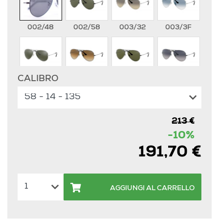
002/48
002/58
003/32
003/3F
CALIBRO
003/40
004/51
004/58
004/78
213 €
112/17
112/19
112/4L
181/71
-10%
191,70 €
9001A5
9065V7
L0205
L2823
AGGIUNGI AL CARRELLO