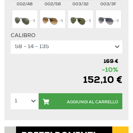
002/48
002/58
003/32
003/3F
CALIBRO
003/40
004/51
004/58
004/78
169 €
112/17
112/19
112/4L
181/71
-10%
152,10 €
9001A5
9065V7
L0205
L2823
AGGIUNGI AL CARRELLO
W0879
W3234
W3277
112/85