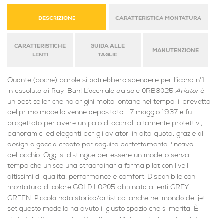
DESCRIZIONE
CARATTERISTICA MONTATURA
CARATTERISTICHE
GUIDA ALLE
MANUTENZIONE
LENTI
TAGLIE
Quante (poche) parole si potrebbero spendere per l’icona n°1
in assoluto di Ray-Ban! L’occhiale da sole 0RB3025
Aviator
è
un best seller che ha origini molto lontane nel tempo: il brevetto
del primo modello venne depositato il 7 maggio 1937 e fu
progettato per avere un paio di occhiali altamente protettivi,
panoramici ed eleganti per gli aviatori in alta quota, grazie al
design a goccia creato per seguire perfettamente l'incavo
dell'occhio. Oggi si distingue per essere un modello senza
tempo che unisce una straordinaria forma pilot con livelli
altissimi di qualità, performance e comfort. Disponibile con
montatura di colore GOLD L0205 abbinata a lenti GREY
GREEN. Piccola nota storico/artistica: anche nel mondo del jet-
set questo modello ha avuto il giusto spazio che si merita. È