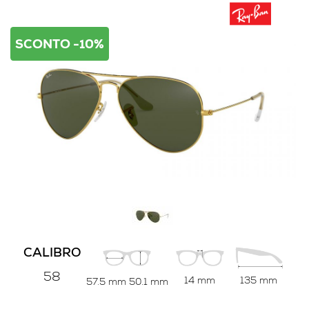
SCONTO -10%
CALIBRO
58
14 mm
135 mm
57.5 mm
50.1 mm