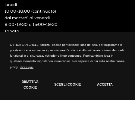
lunedì
10:00-18:00 (continuato)
dal martedì al venerdì
9:00-12:30 e 15:00-19:30
sabato
9:00-19:00 (continuato)
P.IVA 03641290154
OTTICA ZANICHELLI utilizza i cookie per facilitare l'uso del sito, per migliorarne le
prestazioni e la sicurezza e per misurare l'audience. Alcuni cookie, diversi da quelli
OTTICA ZANICHELLI
funzionali e di sicurezza, richiedono il tuo consenso. Puoi cambiare idea in
qualsiasi momento impostando i tuoi cookie. Per saperne di più sulla nostra cookie
Via XXIV Maggio, 21
policy,
clicca qui.
Cormano (MI)
Telefono: +39 02 66300794
DISATTIVA
SCEGLI COOKIE
ACCETTA
fax: +39 02 66300794
COOKIE
mail: info@otticazanichelli.it
Cookie Policy
Tecnici
Cookie tecnici indispensabili per il funzionamento del
sito
Analytics
Cookie installati da Google Analytics. Usati per calcolare
dati di visitatori, sessioni, campagne e tenere traccia