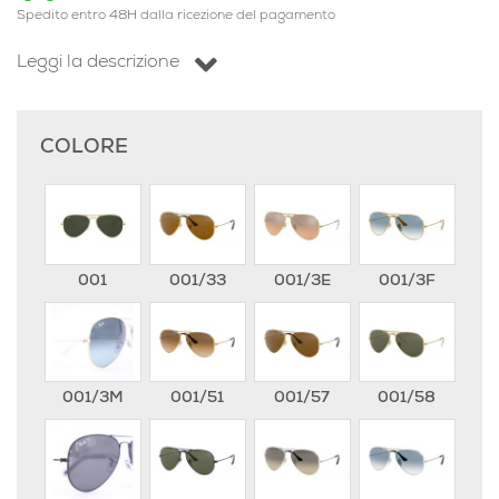
Spedito entro 48H dalla ricezione del pagamento
Leggi la descrizione
COLORE
001
001/33
001/3E
001/3F
001/3M
001/51
001/57
001/58