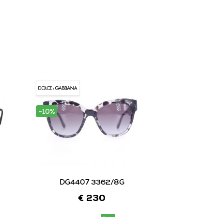
-10%
-10%
DG4407 3362/8G
0STS3
€ 230