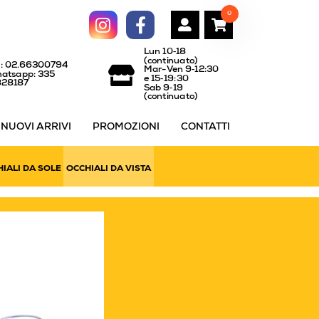
0
Lun 10‑18
(continuato)
l: 02.66300794
Mar-Ven 9‑12:30
atsapp: 335
e 15‑19:30
828187
Sab 9‑19
(continuato)
NUOVI ARRIVI
PROMOZIONI
CONTATTI
IALI DA SOLE
OCCHIALI DA VISTA
OCCHIALI DA VISTA 