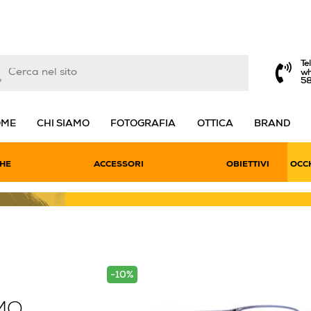
Te
wh
5
OME
CHI SIAMO
FOTOGRAFIA
OTTICA
BRAND
HE
ACCESSORI
OBIETTIVI
OCCH
-10%
MO