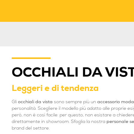
OCCHIALI DA VIS
Leggeri e di tendenza
Gli
occhiali da vista
sono sempre più un
accessorio moda
personalità. Scegliere il modello più adatto alle proprie esi
però, non è così facile: per questo, non esistare a chiedere
direttamente in showroom. Sfoglia la nostra
personale se
brand del settore.