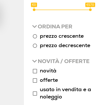
€0
€570
ORDINA PER
prezzo crescente
prezzo decrescente
NOVITÀ / OFFERTE
novità
offerte
usato in vendita e a
noleggio