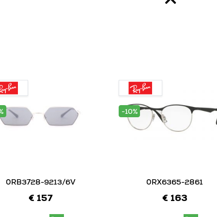
%
-10%
0RB3728-9213/6V
0RX6365-2861
€ 157
€ 163