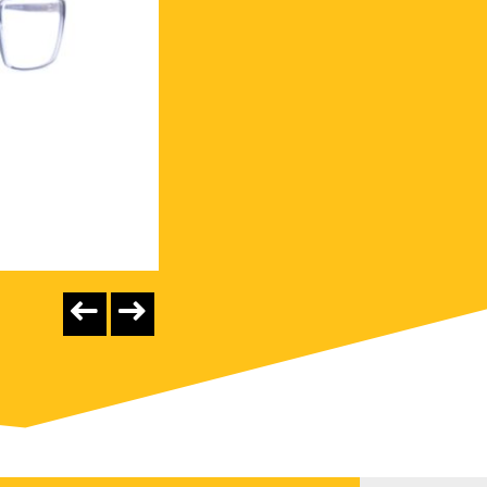
0RB5428-5082
161,10€
€ 179
dettagli