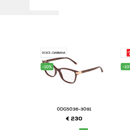
-10%
-10
0DG5036-3091
€ 230