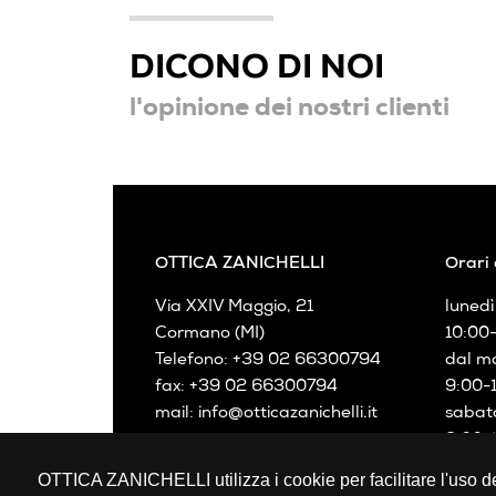
DICONO DI NOI
l'opinione dei nostri clienti
OTTICA ZANICHELLI
Orari 
Via XXIV Maggio, 21
lunedì
Cormano (MI)
10:00-
Telefono: +39 02 66300794
dal ma
fax: +39 02 66300794
9:00-
mail: info@otticazanichelli.it
sabat
9:00-1
P.IVA
OTTICA ZANICHELLI utilizza i cookie per facilitare l'uso del