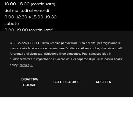
10:00-18:00 (continuato)
dal martedì al venerdì
9:00-12:30 e 15:00-19:30
sabato
9:00-19:00 (continuato)
P.IVA 03641290154
OTTICA ZANICHELLI utilizza i cookie per facilitare l'uso del sito, per migliorarne le
OTTICA ZANICHELLI
prestazioni e la sicurezza e per misurare l'audience. Alcuni cookie, diversi da quelli
funzionali e di sicurezza, richiedono il tuo consenso. Puoi cambiare idea in
Via XXIV Maggio, 21
qualsiasi momento impostando i tuoi cookie. Per saperne di più sulla nostra cookie
Cormano (MI)
policy,
clicca qui.
Telefono: +39 02 66300794
fax: +39 02 66300794
DISATTIVA
SCEGLI COOKIE
ACCETTA
mail: info@otticazanichelli.it
COOKIE
Cookie Policy
Tecnici
Cookie tecnici indispensabili per il funzionamento del
sito
Analytics
Cookie installati da Google Analytics. Usati per calcolare
dati di visitatori, sessioni, campagne e tenere traccia