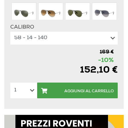
CALIBRO
003/40
004/51
004/58
004/78
169 €
112/17
112/19
112/4L
181/71
-10%
152,10 €
9001A5
9065V7
L0205
L2823
AGGIUNGI AL CARRELLO
W0879
W3234
W3277
112/85