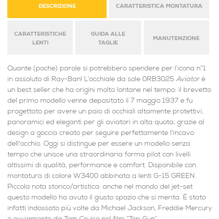
DESCRIZIONE
CARATTERISTICA MONTATURA
CARATTERISTICHE
GUIDA ALLE
MANUTENZIONE
LENTI
TAGLIE
Quante (poche) parole si potrebbero spendere per l’icona n°1
in assoluto di Ray-Ban! L’occhiale da sole 0RB3025
Aviator
è
un best seller che ha origini molto lontane nel tempo: il brevetto
del primo modello venne depositato il 7 maggio 1937 e fu
progettato per avere un paio di occhiali altamente protettivi,
panoramici ed eleganti per gli aviatori in alta quota, grazie al
design a goccia creato per seguire perfettamente l'incavo
dell'occhio. Oggi si distingue per essere un modello senza
tempo che unisce una straordinaria forma pilot con livelli
altissimi di qualità, performance e comfort. Disponibile con
montatura di colore W3400 abbinata a lenti G-15 GREEN.
Piccola nota storico/artistica: anche nel mondo del jet-set
questo modello ha avuto il giusto spazio che si merita. È stato
infatti indossato più volte da Michael Jackson, Freddie Mercury