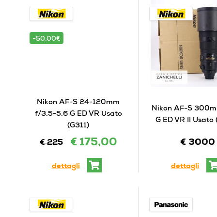
-50,00€
Nikon AF-S 24-120mm
Nikon AF-S 300m
f/3.5-5.6 G ED VR Usato
G ED VR II Usato
(G311)
€ 175,00
€ 3000
€ 225
dettagli
dettagli