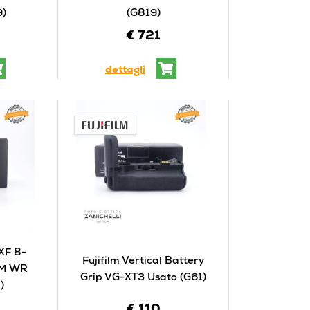
9)
(G819)
€ 721
dettagli
 XF 8-
Fujifilm Vertical Battery
LM WR
Grip VG-XT3 Usato (G61)
)