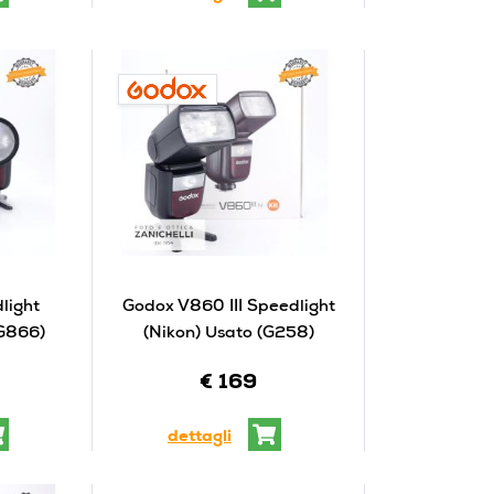
light
Godox V860 III Speedlight
(G866)
(Nikon) Usato (G258)
€ 169
dettagli