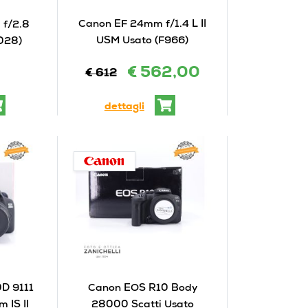
Canon EF 24mm f/1.4 L II
f/2.8
USM Usato (F966)
028)
€ 562,00
€ 612
dettagli
D 9111
Canon EOS R10 Body
 IS II
28000 Scatti Usato