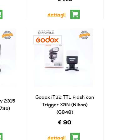
€ 110
dettagli
Godox iT32 TTL Flash con
dy 2315
Trigger X5N (Nikon)
G736)
(G848)
€ 90
dettagli