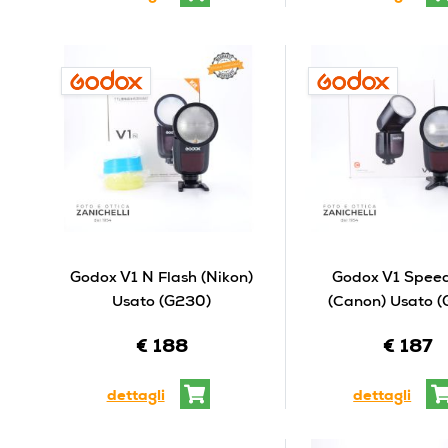
Godox V1 N Flash (Nikon)
Godox V1 Speed
Usato (G230)
(Canon) Usato 
€ 188
€ 187
dettagli
dettagli