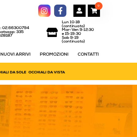
0
Lun 10‑18
(continuato)
l: 02.66300794
Mar-Ven 9‑12:30
atsapp: 335
e 15‑19:30
828187
Sab 9‑19
(continuato)
NUOVI ARRIVI
PROMOZIONI
CONTATTI
IALI DA SOLE
OCCHIALI DA VISTA