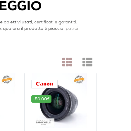
LEGGIO
obiettivi usati,
certificati e garantiti.
o,
qualora il prodotto ti piaccia,
potrai
-50,00€