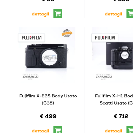
€ 98
€ 895
dettagli
dettagli
Fujifilm X-E2S Body Usato
Fujifilm X-H1 Bo
(G35)
Scatti Usato (
€ 499
€ 712
dettagli
dettagli