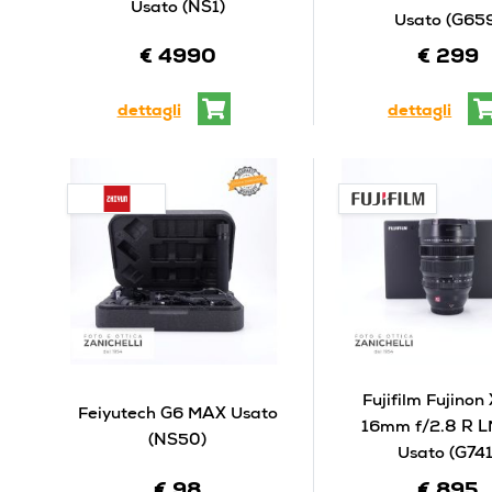
Usato (NS1)
Usato (G65
€ 4990
€ 299
dettagli
dettagli
Fujifilm Fujinon
Feiyutech G6 MAX Usato
16mm f/2.8 R 
(NS50)
Usato (G741