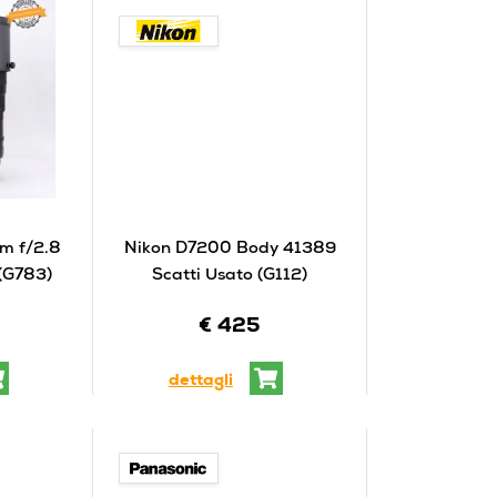
m f/2.8
Nikon D7200 Body 41389
 (G783)
Scatti Usato (G112)
€ 425
dettagli