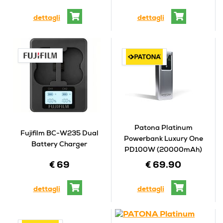
situazione. I modelli compatti e leggeri sono ideali per i
fotografi in viaggio, mentre i caricabatterie doppi o multipli
dettagli
dettagli
permettono di alimentare simultaneamente due o più batterie,
ottimizzando i tempi di ricarica.
Tra i caricabatterie per macchine fotografiche rientrano
prodotti originali e compatibili, progettati con standard di
sicurezza elevati e materiali resistenti. Ogni caricabatterie è
realizzato per garantire un'erogazione stabile di corrente,
evitando surriscaldamenti o sbalzi elettrici che potrebbero
compromettere le prestazioni della fotocamera.
I
caricabatterie per fotocamere professionali
sono pensati per
Patona Platinum
rispondere alle esigenze di chi lavora con ritmi intensi,
Fujifilm BC-W235 Dual
Powerbank Luxury One
assicurando tempi di ricarica ridotti e affidabilità costante.
Battery Charger
PD100W (20000mAh)
Disporre di un caricatore efficiente significa poter contare su
€ 69
€ 69.90
autonomia, continuità e sicurezza, tre fattori indispensabili per
ogni fotografo, dal principiante al professionista.
dettagli
dettagli