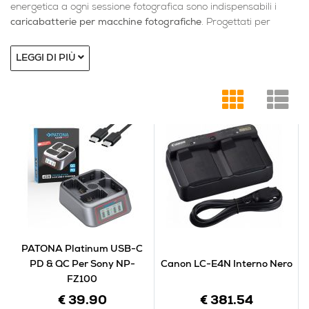
energetica a ogni sessione fotografica sono indispensabili i
caricabatterie per macchine fotografiche
. Progettati per
offrire ricariche rapide e sicure, questi accessori garantiscono
che le batterie siano sempre pronte, evitando interruzioni
LEGGI DI PIÙ
durante le riprese, i viaggi o le attività professionali. La qualità
di un caricabatterie incide direttamente sulla durata e sulle
prestazioni delle batterie, rendendolo un elemento
fondamentale del corredo fotografico.
I caricabatterie per batterie fotografiche si distinguono per
compatibilità e tecnologia. I modelli dedicati garantiscono la
ricarica ottimale per batterie specifiche di ogni brand, come
Canon, Nikon, Sony, Fujifilm o Panasonic, mentre i
caricabatterie universali offrono una soluzione versatile per chi
possiede più fotocamere o dispositivi. Le versioni più moderne
includono display LCD che indicano lo stato di carica, sistemi di
PATONA Platinum USB-C
protezione da sovratensione e funzioni di spegnimento
PD & QC Per Sony NP-
Canon LC-E4N Interno Nero
automatico per preservare la vita utile delle batterie.
FZ100
I caricatori per fotocamere digitali possono essere da rete, da
auto o USB, offrendo flessibilità di utilizzo in qualsiasi
€ 39.90
€ 381.54