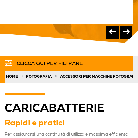
€
CLICCA QUI PER FILTRARE
»
»
HOME
FOTOGRAFIA
ACCESSORI PER MACCHINE FOTOGRAFI
CARICABATTERIE
Rapidi e pratici
Per assicurarsi una continuità di utilizzo e massima efficienza