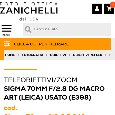
0
MENÙ
CLICCA QUI PER FILTRARE
»
»
»
»
HOME
FOTOGRAFIA
OBIETTIVI
OBIETTIVI REFLEX
TEL
TELEOBIETTIVI/ZOOM
SIGMA 70MM F/2.8 DG MACRO
ART (LEICA) USATO (E398)
cod.