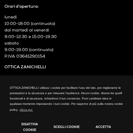
Orari d'apertura:
lunedì
10:00-18:00 (continuato)
dal martedì al venerdì
9:00-12:30 e 15:00-19:30
sabato
9:00-19:00 (continuato)
P.IVA 03641290154
OTTICA ZANICHELLI
Via XXIV Maggio, 21
Cormano (MI)
OTTICA ZANICHELLI utilizza i cookie per facilitare l'uso del sito, per migliorarne le
Telefono: +39 02 66300794
prestazioni e la sicurezza e per misurare l'audience. Alcuni cookie, diversi da quelli
fax: +39 02 66300794
funzionali e di sicurezza, richiedono il tuo consenso. Puoi cambiare idea in
mail: info@otticazanichelli.it
qualsiasi momento impostando i tuoi cookie. Per saperne di più sulla nostra cookie
policy,
clicca qui.
DISATTIVA
SCEGLI COOKIE
ACCETTA
COOKIE