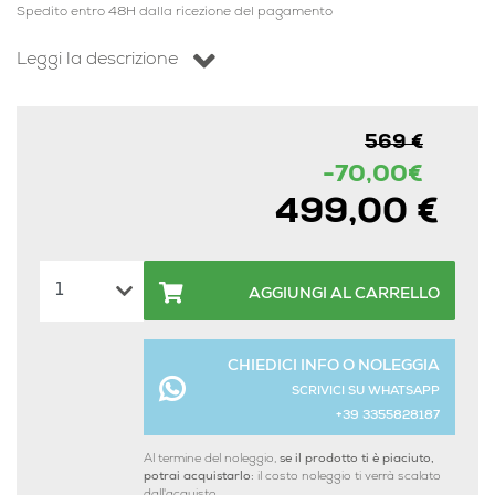
Spedito entro 48H dalla ricezione del pagamento
Leggi la descrizione
569 €
-70,00€
499,00 €
AGGIUNGI AL CARRELLO
CHIEDICI INFO O NOLEGGIA
SCRIVICI SU WHATSAPP
+39 3355828187
Al termine del noleggio,
se il prodotto ti è piaciuto,
potrai acquistarlo:
il costo noleggio ti verrà scalato
dall'acquisto.