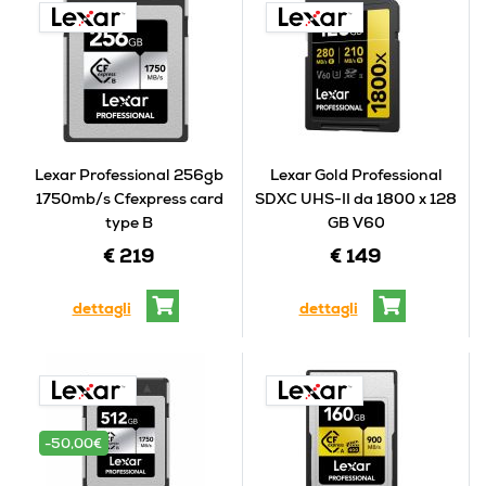
Lexar Professional 256gb
Lexar Gold Professional
1750mb/s Cfexpress card
SDXC UHS-II da 1800 x 128
type B
GB V60
€ 219
€ 149
dettagli
dettagli
-50,00€