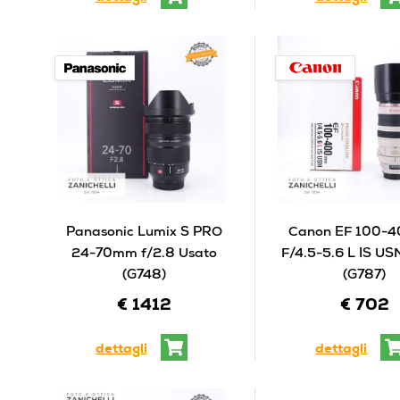
Panasonic Lumix S PRO
Canon EF 100-
24-70mm f/2.8 Usato
F/4.5-5.6 L IS US
(G748)
(G787)
€ 1412
€ 702
dettagli
dettagli