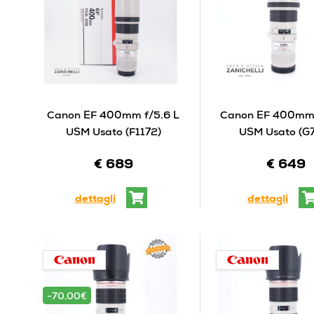
Canon EF 400mm f/5.6 L
Canon EF 400mm 
USM Usato (F1172)
USM Usato (G
€ 689
€ 649
dettagli
dettagli
-70,00€