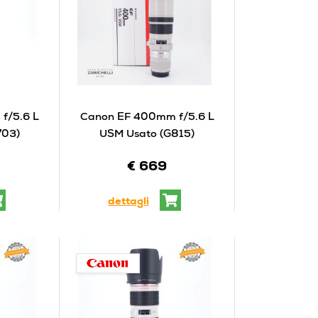
f/5.6 L
Canon EF 400mm f/5.6 L
703)
USM Usato (G815)
€ 669
dettagli