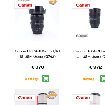
Canon EF 24-105mm f/4 L
Canon EF 24-70m
IS USM Usato (G743)
L II USM Usato 
€ 370
€ 972
dettagli
dettagli