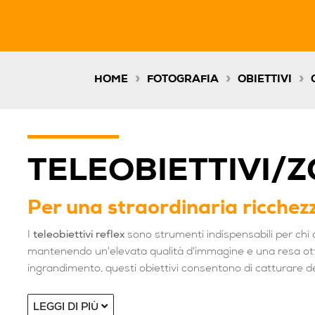
»
»
»
HOME
FOTOGRAFIA
OBIETTIVI
TELEOBIETTIVI/
Per una straordinaria ricchezz
I
teleobiettivi reflex
sono strumenti indispensabili per chi d
mantenendo un'elevata qualità d'immagine e una resa ottic
ingrandimento, questi obiettivi consentono di catturare dett
per fotografia naturalistica, sportiva, ritrattistica e report
la flessibilità necessaria per adattarsi rapidamente a div
LEGGI DI PIÙ