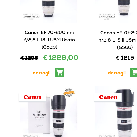
Canon EF 70-200mm
Canon EF 70-
f/2.8 L IS II USM Usato
f/2.8 L IS II US
(G529)
(G566)
€ 1228,00
€ 1215
€ 1298
dettagli
dettagli