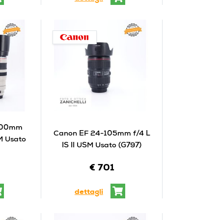
400mm
Canon EF 24-105mm f/4 L
M Usato
IS II USM Usato (G797)
€ 701
dettagli