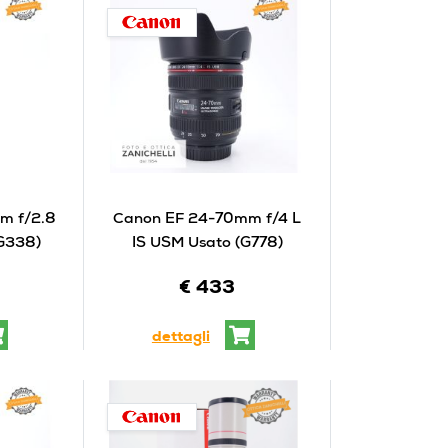
m f/2.8
Canon EF 24-70mm f/4 L
(G338)
IS USM Usato (G778)
€ 433
dettagli