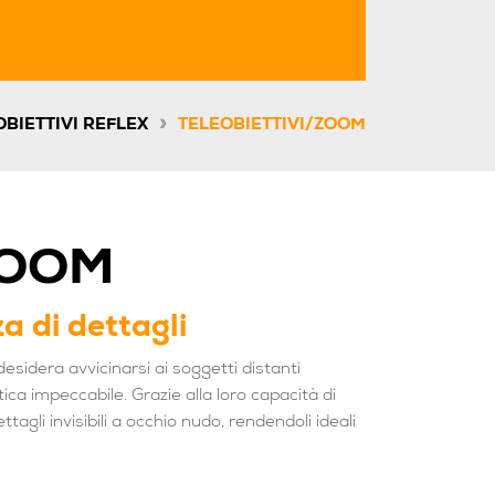
»
OBIETTIVI REFLEX
TELEOBIETTIVI/ZOOM
ZOOM
a di dettagli
esidera avvicinarsi ai soggetti distanti
a impeccabile. Grazie alla loro capacità di
agli invisibili a occhio nudo, rendendoli ideali
age. Gli obiettivi zoom per reflex offrono inoltre
erse inquadrature, senza dover cambiare ottica.