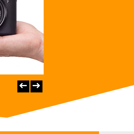
NIKON AF-P 18-
F/3.5-5.6 G DX ...
€ 71
dettagli