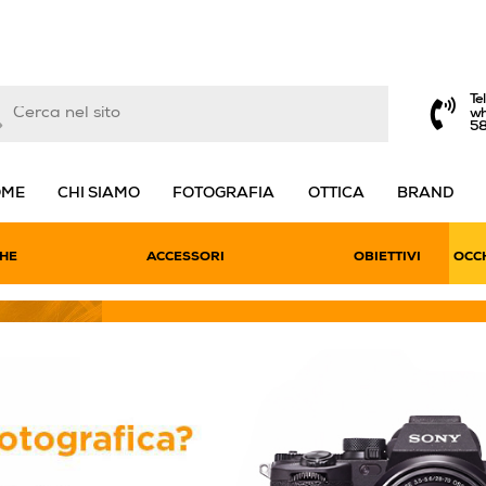
Te
wh
5
OME
CHI SIAMO
FOTOGRAFIA
OTTICA
BRAND
HE
ACCESSORI
OBIETTIVI
OCCH