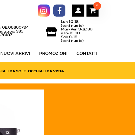
0
Lun 10‑18
(continuato)
l: 02.66300794
Mar-Ven 9‑12:30
atsapp: 335
e 15‑19:30
828187
Sab 9‑19
(continuato)
NUOVI ARRIVI
PROMOZIONI
CONTATTI
IALI DA SOLE
OCCHIALI DA VISTA
TELEOBIETTIVI/ZOO