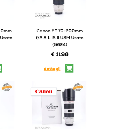
200mm
Canon EF 70-200mm
M Usato
f/2.8 L IS II USM Usato
(G624)
€ 1198
dettagli