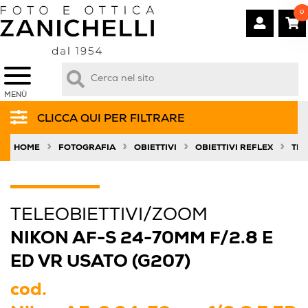
0
MENÙ
CLICCA QUI PER FILTRARE
»
»
»
»
HOME
FOTOGRAFIA
OBIETTIVI
OBIETTIVI REFLEX
TEL
TELEOBIETTIVI/ZOOM
NIKON AF-S 24-70MM F/2.8 E
ED VR USATO (G207)
cod.