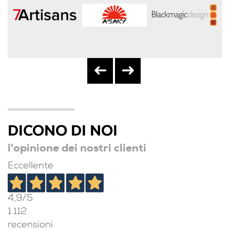
DICONO DI NOI
l'opinione dei nostri clienti
Eccellente
4,9
/5
1.112
recensioni