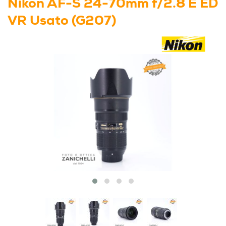
Nikon AF-S 24-70mm f/2.8 E ED
VR Usato (G207)