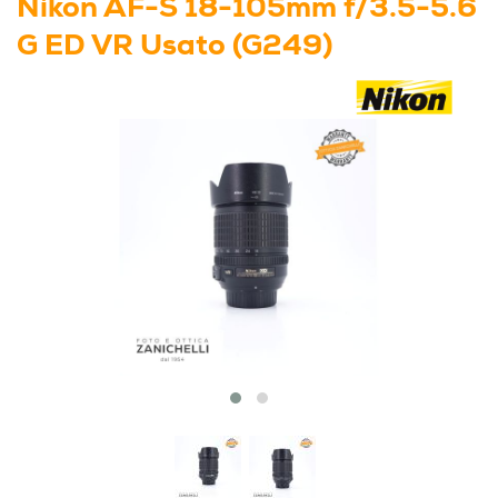
Nikon AF-S 18-105mm f/3.5-5.6
G ED VR Usato (G249)