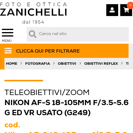
0
MENÙ
CLICCA QUI PER FILTRARE
»
»
»
»
HOME
FOTOGRAFIA
OBIETTIVI
OBIETTIVI REFLEX
TEL
TELEOBIETTIVI/ZOOM
NIKON AF-S 18-105MM F/3.5-5.6
G ED VR USATO (G249)
cod.