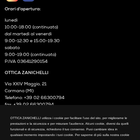
Orari d'apertura:
lunedì
10:00-18:00 (continuato)
dal martedì al venerdì
9:00-12:30 e 15:00-19:30
sabato
9:00-19:00 (continuato)
P.IVA 03641290154
OTTICA ZANICHELLI
Via XXIV Maggio, 21
Cormano (MI)
Telefono: +39 02 66300794
fax: +39 02 66300794
mail: info@otticazanichelli.it
OTTICA ZANICHELLI utilizza i cookie per facilitare l'uso del sito, per migliorarne le
prestazioni e la sicurezza e per misurare l'audience. Alcuni cookie, diversi da quelli
funzionali e di sicurezza, richiedono il tuo consenso. Puoi cambiare idea in
qualsiasi momento impostando i tuoi cookie. Per saperne di più sulla nostra cookie