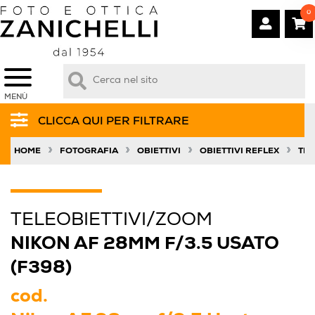
0
MENÙ
CLICCA QUI PER FILTRARE
»
»
»
»
HOME
FOTOGRAFIA
OBIETTIVI
OBIETTIVI REFLEX
TEL
TELEOBIETTIVI/ZOOM
NIKON AF 28MM F/3.5 USATO
(F398)
cod.