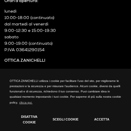
Orari d'apertura:
lunedì
10:00-18:00 (continuato)
dal martedì al venerdì
9:00-12:30 e 15:00-19:30
sabato
9:00-19:00 (continuato)
P.IVA 03641290154
OTTICA ZANICHELLI
Via XXIV Maggio, 21
Cormano (MI)
OTTICA ZANICHELLI utilizza i cookie per facilitare l'uso del sito, per migliorarne le
Telefono: +39 02 66300794
prestazioni e la sicurezza e per misurare l'audience. Alcuni cookie, diversi da quelli
fax: +39 02 66300794
funzionali e di sicurezza, richiedono il tuo consenso. Puoi cambiare idea in
mail: info@otticazanichelli.it
qualsiasi momento impostando i tuoi cookie. Per saperne di più sulla nostra cookie
policy,
clicca qui.
DISATTIVA
SCEGLI COOKIE
ACCETTA
COOKIE
Cookie Policy