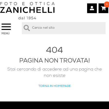
0
MENÙ
404
PAGINA NON TROVATA!
Stai cercando di accedere ad una pagina che
non esiste
TORNA IN HOMEPAGE