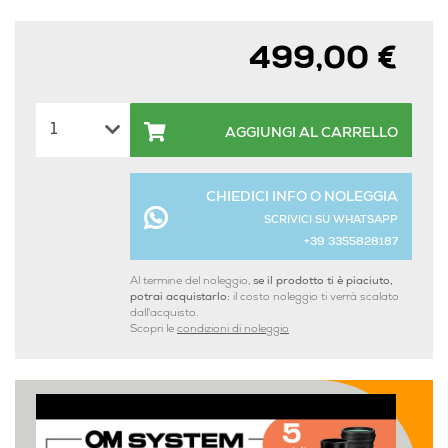
499,00 €
AGGIUNGI AL CARRELLO
CHIEDICI INFO O NOLEGGIA
SCRIVICI SU WHATSAPP
+39 3355828187
Al termine del noleggio,
se il prodotto ti è piaciuto,
potrai acquistarlo:
il costo noleggio ti verrà scalato
dall'acquisto.
Scopri le
condizioni di noleggio