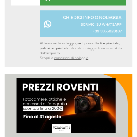
CHIEDICI INFO O NOLEGGIA
SCRIVICI SU WHATSAPP
+39 3355828187
Al termine del noleggio,
se il prodotto ti è piaciuto,
potrai acquistarlo:
il costo noleggio ti verrà scalato
dall'acquisto.
Scopri le
condizioni di noleggio