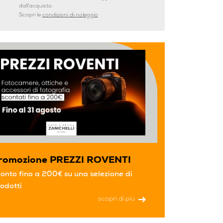
dall'acquisto.
Scopri le
condizioni di noleggio
romozione PREZZI ROVENTI
onto fino a 200€ su una selezione di
odotti
scopri di più