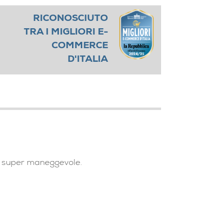
RICONOSCIUTO
TRA I MIGLIORI E-
COMMERCE
D'ITALIA
è super maneggevole.