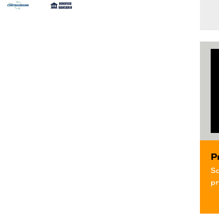
P
Sc
pr