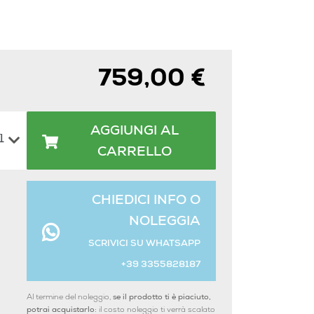
759,00 €
AGGIUNGI AL
CARRELLO
CHIEDICI INFO O
NOLEGGIA
SCRIVICI SU WHATSAPP
+39 3355828187
Al termine del noleggio,
se il prodotto ti è piaciuto,
potrai acquistarlo:
il costo noleggio ti verrà scalato