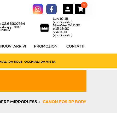
0
Lun 10‑18
(continuato)
l: 02.66300794
Mar-Ven 9‑12:30
atsapp: 335
e 15‑19:30
828187
Sab 9‑19
(continuato)
NUOVI ARRIVI
PROMOZIONI
CONTATTI
IALI DA SOLE
OCCHIALI DA VISTA
»
ERE MIRRORLESS
CANON EOS RP BODY