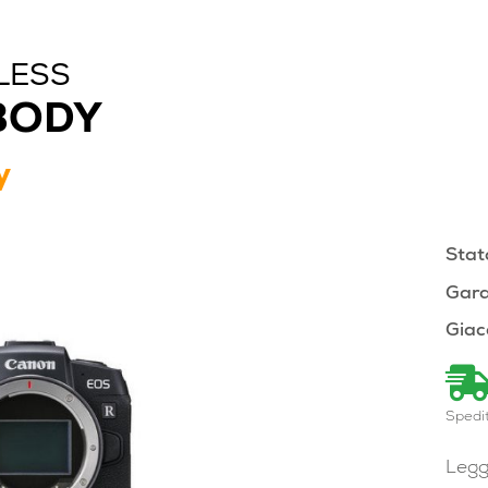
LESS
BODY
y
Stat
Gara
Giac
Spedi
Legg