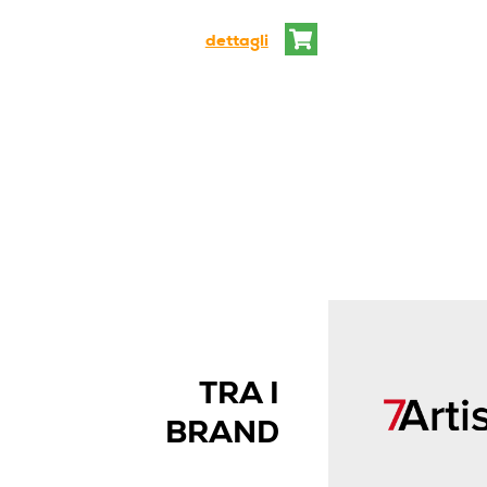
dettagli
TRA I
BRAND