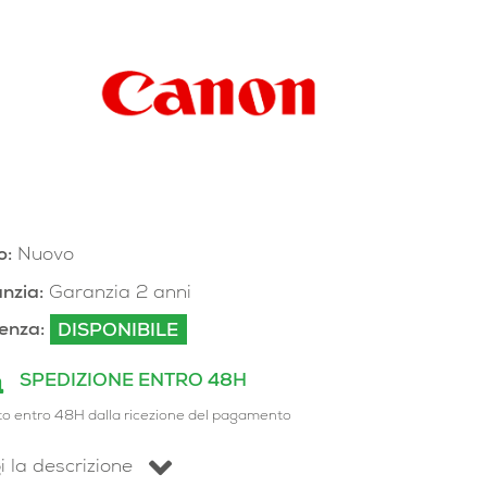
o:
Nuovo
nzia:
Garanzia 2 anni
enza:
DISPONIBILE
SPEDIZIONE ENTRO 48H
to entro 48H dalla ricezione del pagamento
i la descrizione