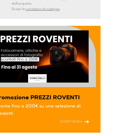
dall'acquisto.
Scopri le
condizioni di noleggio
romozione PREZZI ROVENTI
onto fino a 200€ su una selezione di
odotti
scopri di più