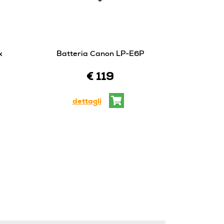
x
Batteria Canon LP-E6P
€ 119
dettagli