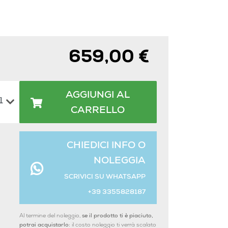
659,00 €
AGGIUNGI AL
CARRELLO
CHIEDICI INFO O
NOLEGGIA
SCRIVICI SU WHATSAPP
+39 3355828187
Al termine del noleggio,
se il prodotto ti è piaciuto,
potrai acquistarlo:
il costo noleggio ti verrà scalato