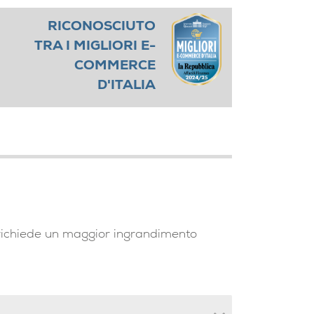
RICONOSCIUTO
TRA I MIGLIORI E-
COMMERCE
D'ITALIA
i richiede un maggior ingrandimento