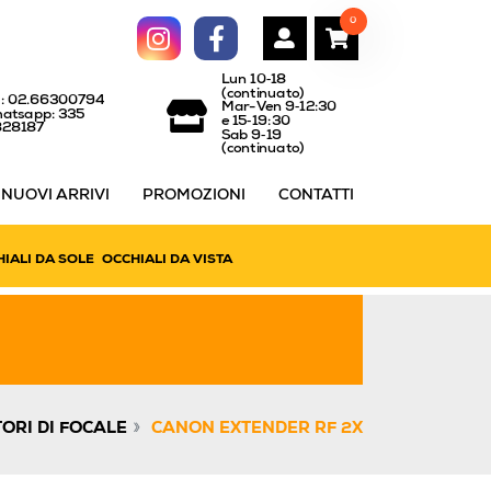
0
Lun 10‑18
(continuato)
l: 02.66300794
Mar-Ven 9‑12:30
atsapp: 335
e 15‑19:30
828187
Sab 9‑19
(continuato)
NUOVI ARRIVI
PROMOZIONI
CONTATTI
IALI DA SOLE
OCCHIALI DA VISTA
»
ORI DI FOCALE
CANON EXTENDER RF 2X