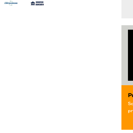
P
Sc
pr