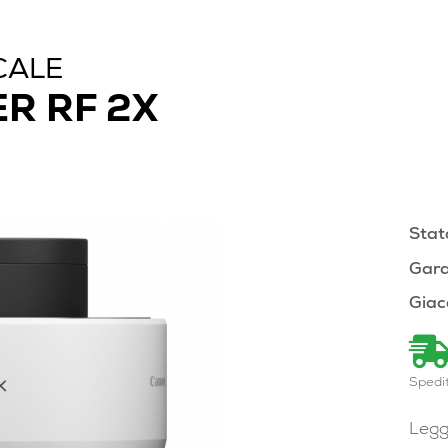
CALE
R RF 2X
Stat
Gara
Giac
Spedi
Legg