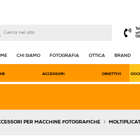
Te
wh
5
OME
CHI SIAMO
FOTOGRAFIA
OTTICA
BRAND
HE
ACCESSORI
OBIETTIVI
OCCH
»
CCESSORI PER MACCHINE FOTOGRAFICHE
MOLTIPLICAT