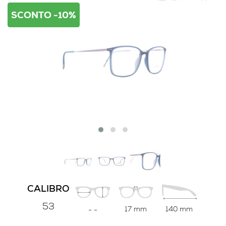
SCONTO -10%
CALIBRO
53
17 mm
140 mm
-
-