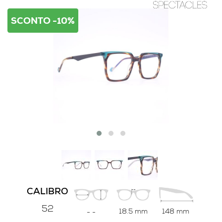
SCONTO -10%
CALIBRO
52
18.5 mm
148 mm
-
-