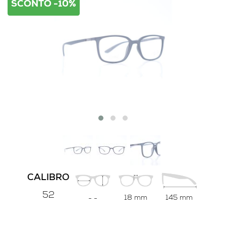
SCONTO -10%
CALIBRO
52
18 mm
145 mm
-
-