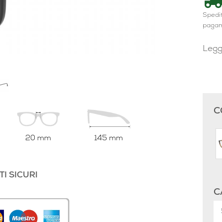
Spedit
paga
Legg
C
20 mm
145 mm
I SICURI
C