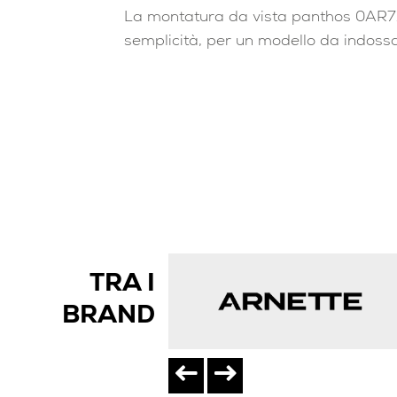
La montatura da vista panthos 0AR71
semplicità, per un modello da indossar
TRA I
BRAND