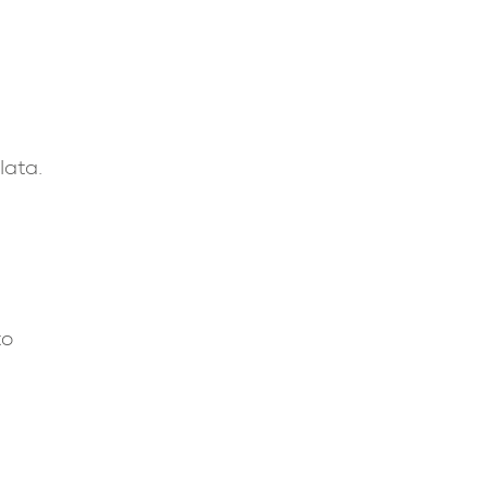
lata.
to