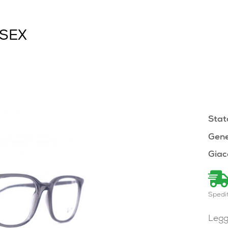
ISEX
Stat
Gene
Giac
Spedi
Legg