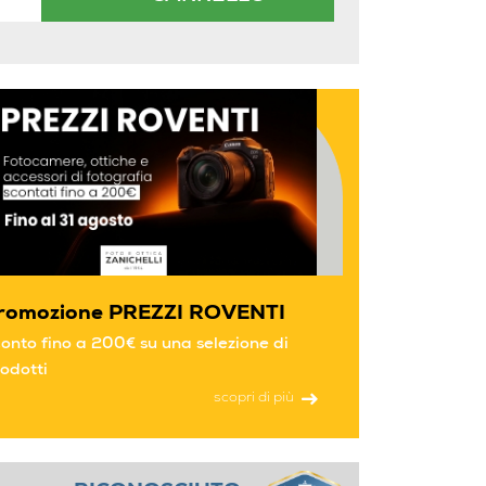
romozione PREZZI ROVENTI
onto fino a 200€ su una selezione di
odotti
scopri di più