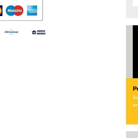
P
Sc
pr