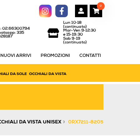
0
Lun 10‑18
(continuato)
l: 02.66300794
Mar-Ven 9‑12:30
atsapp: 335
e 15‑19:30
828187
Sab 9‑19
(continuato)
NUOVI ARRIVI
PROMOZIONI
CONTATTI
IALI DA SOLE
OCCHIALI DA VISTA
»
CHIALI DA VISTA UNISEX
0RX7211-8205