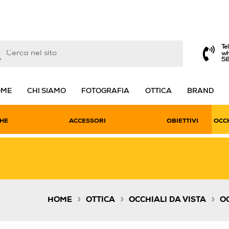
Te
wh
5
OME
CHI SIAMO
FOTOGRAFIA
OTTICA
BRAND
HE
ACCESSORI
OBIETTIVI
OCCH
»
»
»
HOME
OTTICA
OCCHIALI DA VISTA
OC