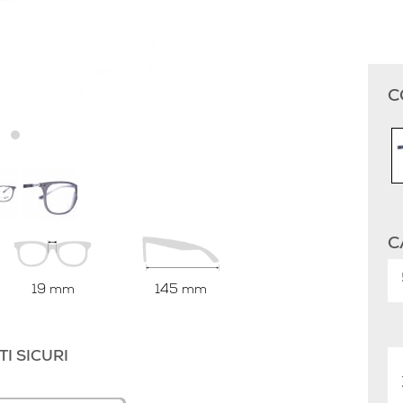
C
C
19 mm
145 mm
I SICURI