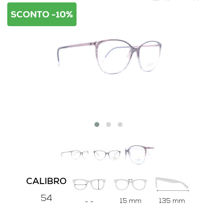
SCONTO -10%
CALIBRO
54
15 mm
135 mm
-
-