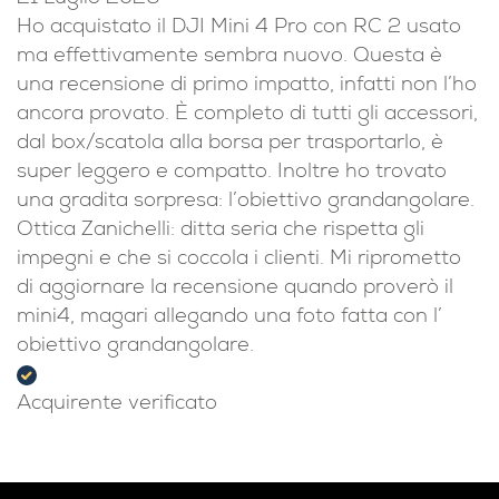
Ho acquistato il DJI Mini 4 Pro con RC 2 usato
ma effettivamente sembra nuovo. Questa è
una recensione di primo impatto, infatti non l’ho
ancora provato. È completo di tutti gli accessori,
dal box/scatola alla borsa per trasportarlo, è
super leggero e compatto. Inoltre ho trovato
una gradita sorpresa: l’obiettivo grandangolare.
Ottica Zanichelli: ditta seria che rispetta gli
impegni e che si coccola i clienti. Mi riprometto
di aggiornare la recensione quando proverò il
mini4, magari allegando una foto fatta con l’
obiettivo grandangolare.
Acquirente verificato