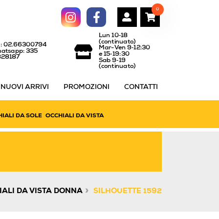
0
Lun 10‑18
(continuato)
l: 02.66300794
Mar-Ven 9‑12:30
atsapp: 335
e 15‑19:30
828187
Sab 9‑19
(continuato)
NUOVI ARRIVI
PROMOZIONI
CONTATTI
IALI DA SOLE
OCCHIALI DA VISTA
»
IALI DA VISTA DONNA
SILHOUETTE 1592