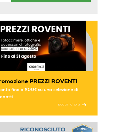
romozione PREZZI ROVENTI
onto fino a 200€ su una selezione di
odotti
scopri di più
RICONOSCIUTO