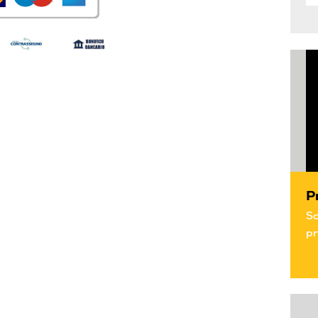
P
Sc
pr