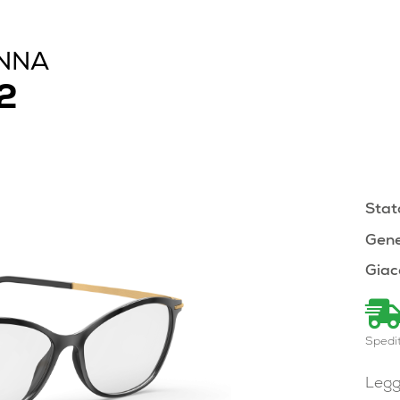
ONNA
2
Stat
Gene
Giac
Spedi
Legg