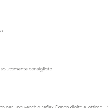
to
assolutamente consigliato
per una vecchia reflex Canon digitale, ottimo il pr