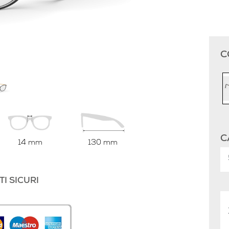
C
C
14 mm
130 mm
I SICURI