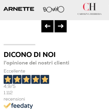
DICONO DI NOI
l'opinione dei nostri clienti
Eccellente
4,9
/5
1.112
recensioni