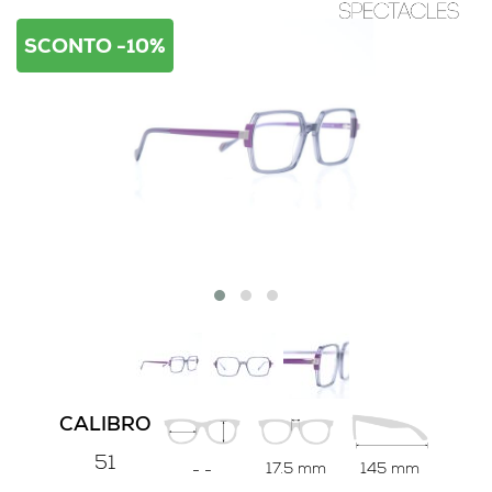
SCONTO -10%
CALIBRO
51
17.5 mm
145 mm
-
-