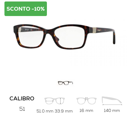
SCONTO -10%
CALIBRO
51
16 mm
140 mm
51.0 mm
33.9 mm