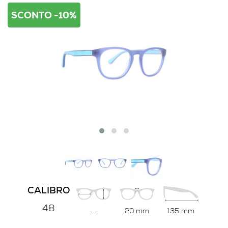
SCONTO -10%
CALIBRO
48
20 mm
135 mm
-
-