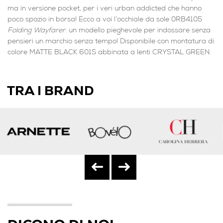
ma in versione pocket, per i veri urban addicted che hanno
poco spazio in borsa! Ecco a voi l’occhiale da sole 0RB4105
Folding Wayfarer
: un modello pieghevole per indossare senza
pensieri un marchio senza tempo! Disponibile con montatura di
colore MATTE BLACK 601S abbinata a lenti CRYSTAL GREEN.
TRA I BRAND