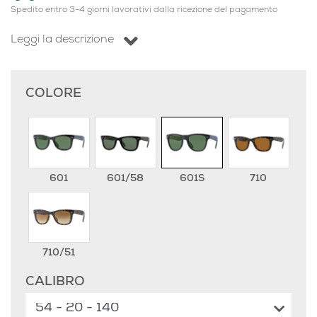
Spedito entro 3-4 giorni lavorativi dalla ricezione del pagamento
Leggi la descrizione
COLORE
601
601/58
601S
710
710/51
CALIBRO