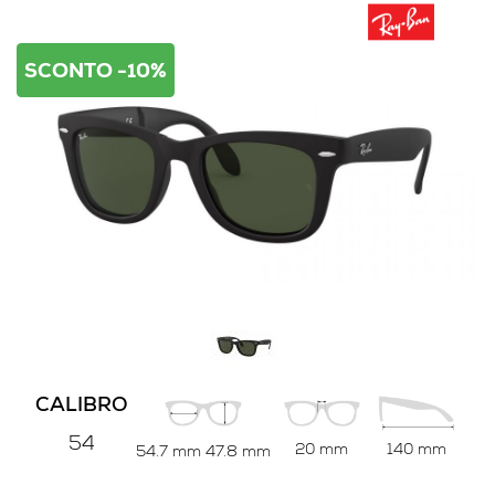
SCONTO -10%
CALIBRO
54
20 mm
140 mm
54.7 mm
47.8 mm