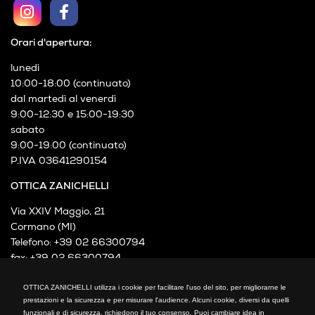
Orari d'apertura:
lunedì
10:00-18:00 (continuato)
dal martedì al venerdì
9:00-12:30 e 15:00-19:30
sabato
9:00-19:00 (continuato)
P.IVA 03641290154
OTTICA ZANICHELLI
Via XXIV Maggio, 21
Cormano (MI)
Telefono: +39 02 66300794
fax: +39 02 66300794
mail: info@otticazanichelli.it
OTTICA ZANICHELLI utilizza i cookie per facilitare l'uso del sito, per migliorarne le
prestazioni e la sicurezza e per misurare l'audience. Alcuni cookie, diversi da quelli
funzionali e di sicurezza, richiedono il tuo consenso. Puoi cambiare idea in