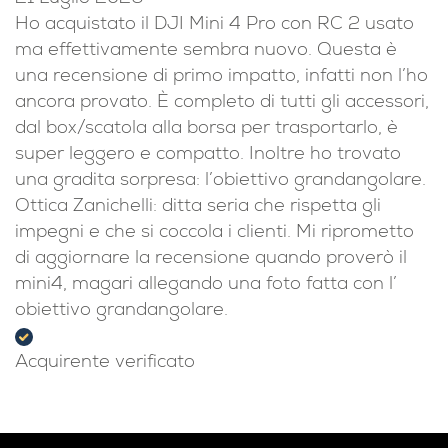
Ho acquistato il DJI Mini 4 Pro con RC 2 usato
ma effettivamente sembra nuovo. Questa è
una recensione di primo impatto, infatti non l’ho
ancora provato. È completo di tutti gli accessori,
dal box/scatola alla borsa per trasportarlo, è
super leggero e compatto. Inoltre ho trovato
una gradita sorpresa: l’obiettivo grandangolare.
Ottica Zanichelli: ditta seria che rispetta gli
impegni e che si coccola i clienti. Mi riprometto
di aggiornare la recensione quando proverò il
mini4, magari allegando una foto fatta con l’
obiettivo grandangolare.
Acquirente verificato