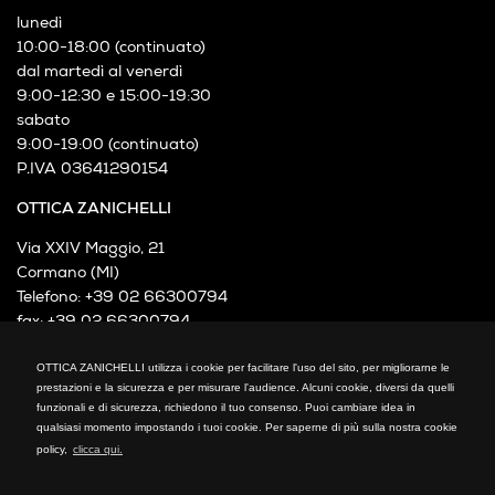
lunedì
10:00-18:00 (continuato)
dal martedì al venerdì
9:00-12:30 e 15:00-19:30
sabato
9:00-19:00 (continuato)
P.IVA 03641290154
OTTICA ZANICHELLI
Via XXIV Maggio, 21
Cormano (MI)
Telefono: +39 02 66300794
fax: +39 02 66300794
mail: info@otticazanichelli.it
OTTICA ZANICHELLI utilizza i cookie per facilitare l'uso del sito, per migliorarne le
prestazioni e la sicurezza e per misurare l'audience. Alcuni cookie, diversi da quelli
funzionali e di sicurezza, richiedono il tuo consenso. Puoi cambiare idea in
qualsiasi momento impostando i tuoi cookie. Per saperne di più sulla nostra cookie
policy,
clicca qui.