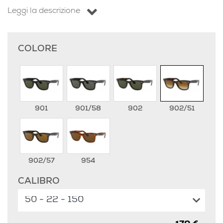
Leggi la descrizione
COLORE
901
901/58
902
902/51
902/57
954
CALIBRO