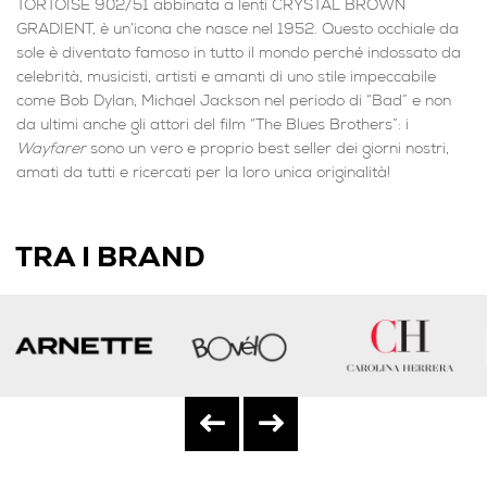
TORTOISE 902/51 abbinata a lenti CRYSTAL BROWN
GRADIENT, è un’icona che nasce nel 1952. Questo occhiale da
sole è diventato famoso in tutto il mondo perché indossato da
celebrità, musicisti, artisti e amanti di uno stile impeccabile
come Bob Dylan, Michael Jackson nel periodo di “Bad” e non
da ultimi anche gli attori del film “The Blues Brothers”: i
Wayfarer
sono un vero e proprio best seller dei giorni nostri,
amati da tutti e ricercati per la loro unica originalità!
TRA I BRAND