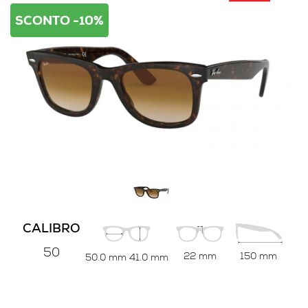
SCONTO -10%
CALIBRO
50
22 mm
150 mm
50.0 mm
41.0 mm