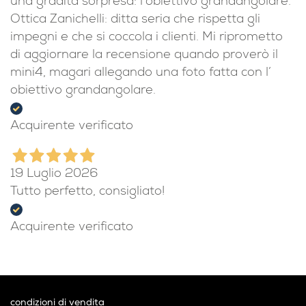
una gradita sorpresa: l’obiettivo grandangolare.
Ottica Zanichelli: ditta seria che rispetta gli
impegni e che si coccola i clienti. Mi riprometto
di aggiornare la recensione quando proverò il
mini4, magari allegando una foto fatta con l’
obiettivo grandangolare.
Acquirente verificato
19 Luglio 2026
Tutto perfetto, consigliato!
Acquirente verificato
condizioni di vendita