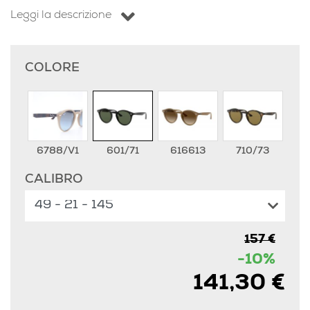
Leggi la descrizione
COLORE
6788/V1
601/71
616613
710/73
CALIBRO
157 €
-10%
141,30 €