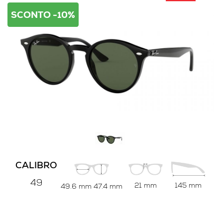
SCONTO -10%
CALIBRO
49
21 mm
145 mm
49.6 mm
47.4 mm