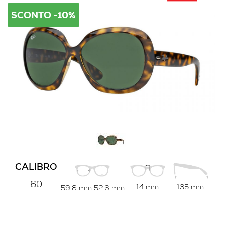
SCONTO -10%
CALIBRO
60
14 mm
135 mm
59.8 mm
52.6 mm