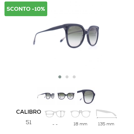
SCONTO -10%
CALIBRO
51
18 mm
135 mm
-
-