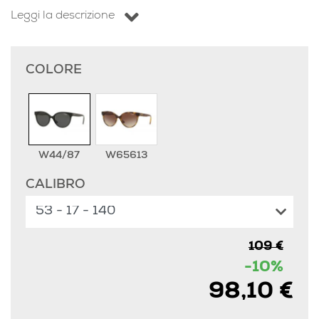
Leggi la descrizione
COLORE
W44/87
W65613
CALIBRO
109 €
-10%
98,10 €