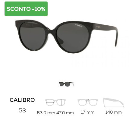
SCONTO -10%
CALIBRO
53
17 mm
140 mm
53.0 mm
47.0 mm