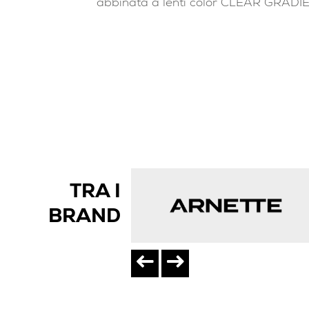
abbinata a lenti color CLEAR GRADI
TRA I
BRAND