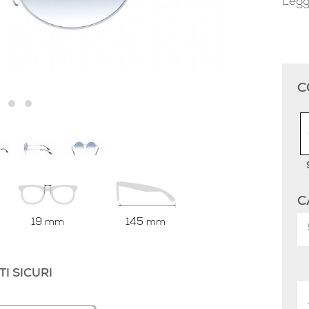
Legg
C
C
19 mm
145 mm
I SICURI