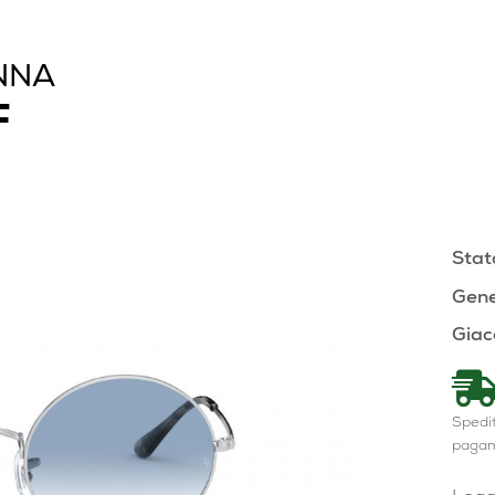
NNA
F
Stat
Gene
Giac
Spedit
paga