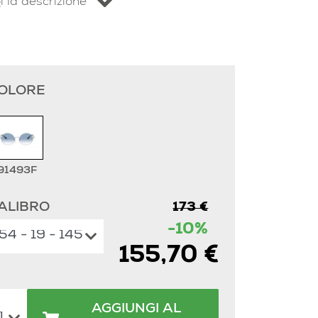
i la descrizione
OLORE
91493F
ALIBRO
173 €
-10%
155,70 €
AGGIUNGI AL