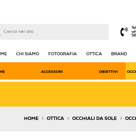
Te
wh
5
OME
CHI SIAMO
FOTOGRAFIA
OTTICA
BRAND
HE
ACCESSORI
OBIETTIVI
OCCH
»
»
»
HOME
OTTICA
OCCHIALI DA SOLE
OCC