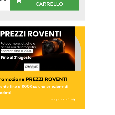
CARRELLO
romozione PREZZI ROVENTI
onto fino a 200€ su una selezione di
odotti
scopri di più