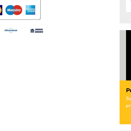
P
Sc
pr