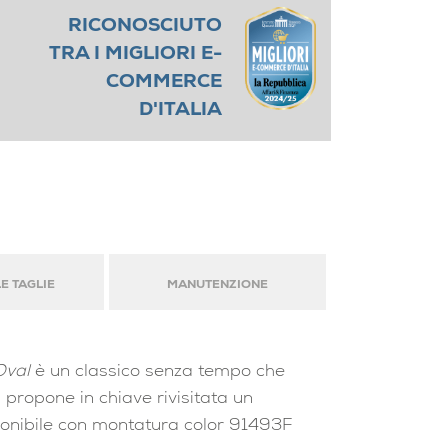
RICONOSCIUTO
TRA I MIGLIORI E-
COMMERCE
D'ITALIA
E TAGLIE
MANUTENZIONE
Oval
è un classico senza tempo che
 propone in chiave rivisitata un
sponibile con montatura color 91493F