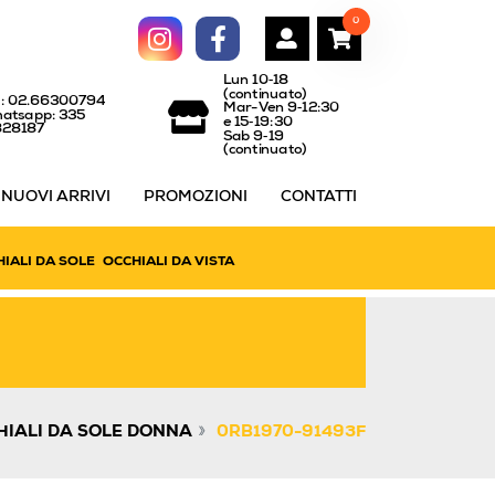
0
Lun 10‑18
(continuato)
l: 02.66300794
Mar-Ven 9‑12:30
atsapp: 335
e 15‑19:30
828187
Sab 9‑19
(continuato)
NUOVI ARRIVI
PROMOZIONI
CONTATTI
IALI DA SOLE
OCCHIALI DA VISTA
»
HIALI DA SOLE DONNA
0RB1970-91493F