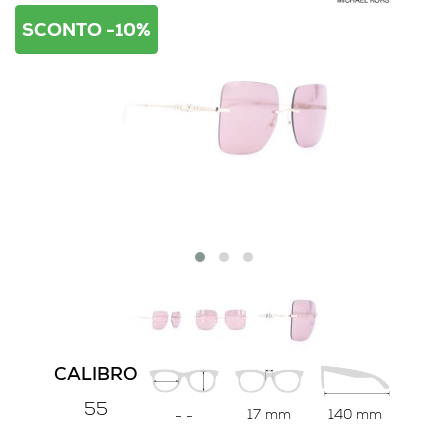
SCONTO -10%
CALIBRO
55
17 mm
140 mm
-
-