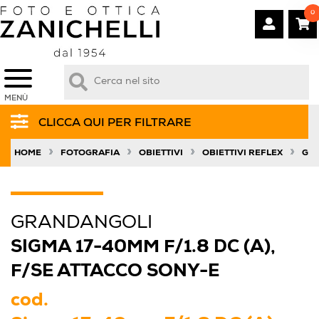
0
MENÙ
CLICCA QUI PER FILTRARE
»
»
»
»
HOME
FOTOGRAFIA
OBIETTIVI
OBIETTIVI REFLEX
GR
GRANDANGOLI
SIGMA 17-40MM F/1.8 DC (A),
F/SE ATTACCO SONY-E
cod.