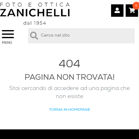
0
MENÙ
404
PAGINA NON TROVATA!
Stai cercando di accedere ad una pagina che
non esiste
TORNA IN HOMEPAGE