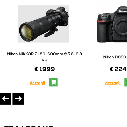
Nikon NIKKOR Z 180-600mm f/5.6-6.3
Nikon D850
VR
€ 22
€ 1999
dettagli
dettagli