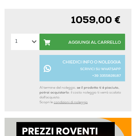
1059,00 €
AGGIUNGI AL CARRELLO
CHIEDICI INFO O NOLEGGIA
SCRIVICI SU WHATSAPP
+39 3355828187
Al termine del noleggio,
se il prodotto ti è piaciuto,
potrai acquistarlo:
il costo noleggio ti verrà scalato
dall'acquisto.
Scopri le
condizioni di noleggio