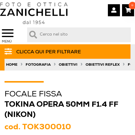
0
MENÙ
CLICCA QUI PER FILTRARE
»
»
»
»
HOME
FOTOGRAFIA
OBIETTIVI
OBIETTIVI REFLEX
FOC
FOCALE FISSA
TOKINA OPERA 50MM F1.4 FF
(NIKON)
cod.
TOK300010