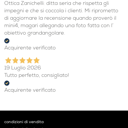
dal box/scatola alla borsa per trasportarlo, è
super leggero e compatto. Inoltre ho trovato
una gradita sorpresa: l’obiettivo grandangolare.
Ottica Zanichelli: ditta seria che rispetta gli
impegni e che si coccola i clienti. Mi riprometto
di aggiornare la recensione quando proverò il
mini4, magari allegando una foto fatta con l’
obiettivo grandangolare.
Acquirente verificato
19 Luglio 2026
Tutto perfetto, consigliato!
Acquirente verificato