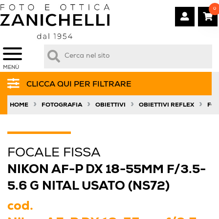
0
MENÙ
CLICCA QUI PER FILTRARE
»
»
»
»
HOME
FOTOGRAFIA
OBIETTIVI
OBIETTIVI REFLEX
FOC
FOCALE FISSA
NIKON AF-P DX 18-55MM F/3.5-
5.6 G NITAL USATO (NS72)
cod.