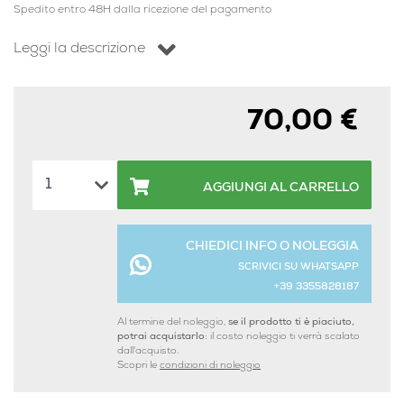
Spedito entro 48H dalla ricezione del pagamento
Leggi la descrizione
70,00 €
AGGIUNGI AL CARRELLO
CHIEDICI INFO O NOLEGGIA
SCRIVICI SU WHATSAPP
+39 3355828187
Al termine del noleggio,
se il prodotto ti è piaciuto,
potrai acquistarlo:
il costo noleggio ti verrà scalato
dall'acquisto.
Scopri le
condizioni di noleggio