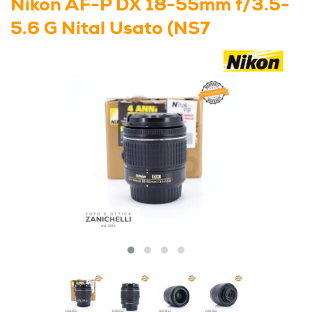
Nikon AF-P DX 18-55mm f/3.5-
5.6 G Nital Usato (NS7