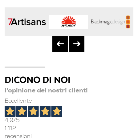
DICONO DI NOI
l'opinione dei nostri clienti
Eccellente
4,9
/5
1.112
recensioni