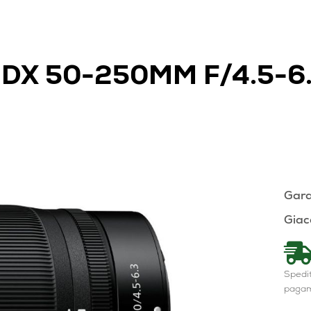
 DX 50-250MM F/4.5-6
Gara
Giac
Spedit
paga