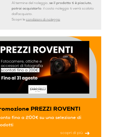
Al termine del noleggio,
se il prodotto ti è piaciuto,
potrai acquistarlo:
il costo noleggio ti verrà scalato
dall'acquisto.
Scopri le
condizioni di noleggio
romozione PREZZI ROVENTI
onto fino a 200€ su una selezione di
odotti
scopri di più