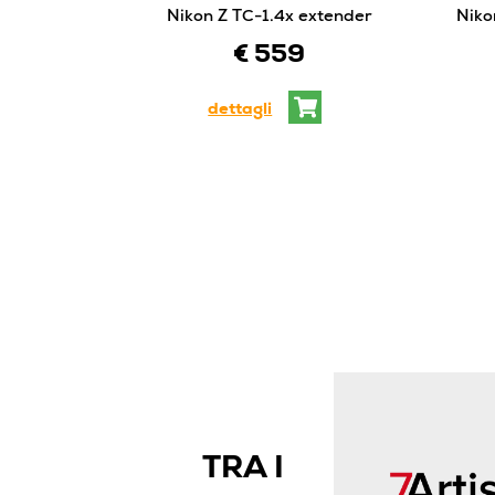
Nikon Z TC-1.4x extender
Niko
€ 559
dettagli
TRA I