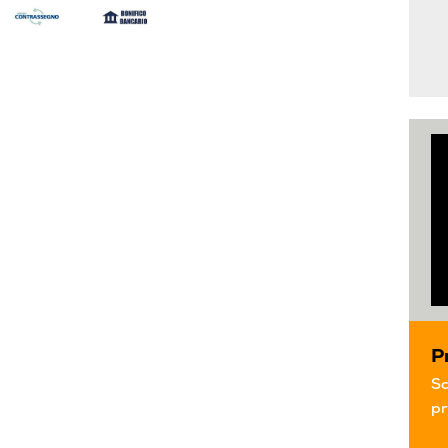
P
Sc
pr