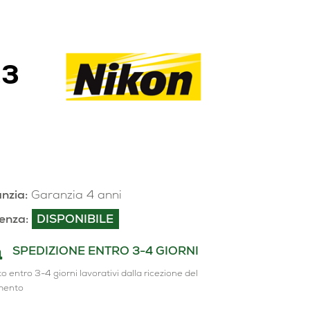
.3
nzia:
Garanzia 4 anni
enza:
DISPONIBILE
SPEDIZIONE ENTRO 3-4 GIORNI
o entro 3-4 giorni lavorativi dalla ricezione del
mento