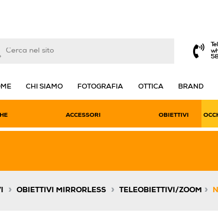
Te
wh
5
OME
CHI SIAMO
FOTOGRAFIA
OTTICA
BRAND
HE
ACCESSORI
OBIETTIVI
OCCH
»
»
»
I
OBIETTIVI MIRRORLESS
TELEOBIETTIVI/ZOOM
N