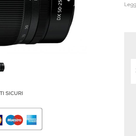
Legg
I SICURI