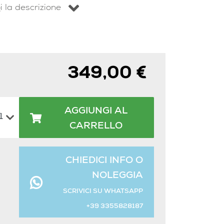
i la descrizione
349,00 €
AGGIUNGI AL
CARRELLO
CHIEDICI INFO O
NOLEGGIA
SCRIVICI SU WHATSAPP
+39 3355828187