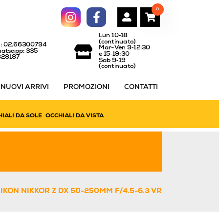
0
Lun 10‑18
(continuato)
l: 02.66300794
Mar-Ven 9‑12:30
atsapp: 335
e 15‑19:30
828187
Sab 9‑19
(continuato)
NUOVI ARRIVI
PROMOZIONI
CONTATTI
IALI DA SOLE
OCCHIALI DA VISTA
IKON NIKKOR Z DX 50-250MM F/4.5-6.3 VR