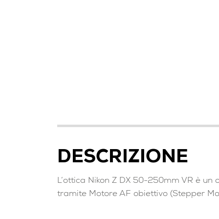
DESCRIZIONE
L’ottica Nikon Z DX 50-250mm VR è un ob
tramite Motore AF obiettivo (Stepper Mot