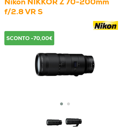
Nikon NIKKOR Z 70-200mm
f/2.8 VR S
SCONTO -70,00€