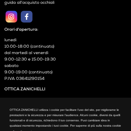
guida all’acquisto occhiali
Orari d'apertura:
lunedì
10:00-18:00 (continuato)
dal martedì al venerdì
9:00-12:30 e 15:00-19:30
sabato
9:00-19:00 (continuato)
P.IVA 03641290154
OTTICA ZANICHELLI
Via XXIV Maggio, 21
Cormano (MI)
OTTICA ZANICHELLI utilizza i cookie per facilitare l'uso del sito, per migliorarne le
Telefono: +39 02 66300794
prestazioni e la sicurezza e per misurare l'audience. Alcuni cookie, diversi da quelli
fax: +39 02 66300794
funzionali e di sicurezza, richiedono il tuo consenso. Puoi cambiare idea in
mail: info@otticazanichelli.it
qualsiasi momento impostando i tuoi cookie. Per saperne di più sulla nostra cookie