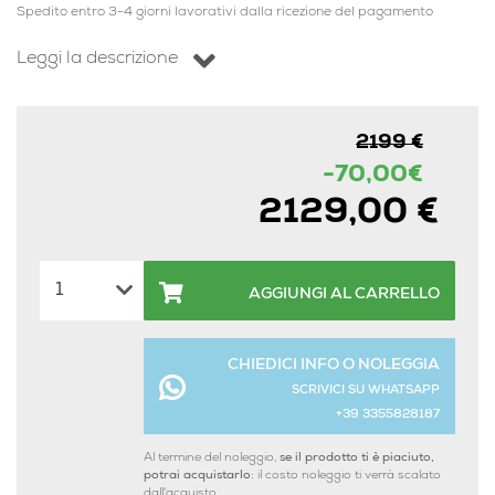
Spedito entro 3-4 giorni lavorativi dalla ricezione del pagamento
Leggi la descrizione
2199 €
-70,00€
2129,00 €
AGGIUNGI AL CARRELLO
CHIEDICI INFO O NOLEGGIA
SCRIVICI SU WHATSAPP
+39 3355828187
Al termine del noleggio,
se il prodotto ti è piaciuto,
potrai acquistarlo:
il costo noleggio ti verrà scalato
dall'acquisto.