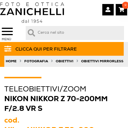
0
MENÙ
CLICCA QUI PER FILTRARE
»
»
»
HOME
FOTOGRAFIA
OBIETTIVI
OBIETTIVI MIRRORLESS
TELEOBIETTIVI/ZOOM
NIKON NIKKOR Z 70-200MM
F/2.8 VR S
cod.