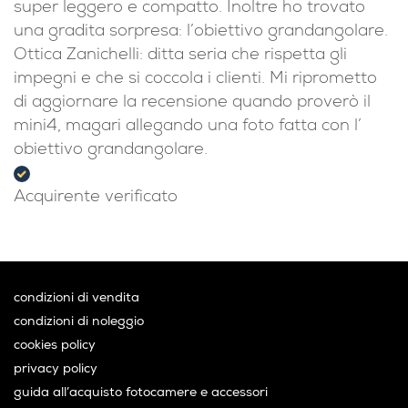
super leggero e compatto. Inoltre ho trovato
una gradita sorpresa: l’obiettivo grandangolare.
Ottica Zanichelli: ditta seria che rispetta gli
impegni e che si coccola i clienti. Mi riprometto
di aggiornare la recensione quando proverò il
mini4, magari allegando una foto fatta con l’
obiettivo grandangolare.
Acquirente verificato
condizioni di vendita
condizioni di noleggio
cookies policy
privacy policy
guida all’acquisto fotocamere e accessori