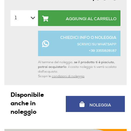
AGGIUNGI AL CARRELLO
CHIEDICI INFO O NOLEGGIA
SCRIVICI SU WHATSAPP
+39 3355828187
Al termine del noleggio,
se il prodotto ti è piaciuto,
potrai acquistarlo:
il costo noleggio ti verrà scalato
dall'acquisto.
Scopri le
condizioni di noleggio
Disponibile
anche in
NOLEGGIA
noleggio