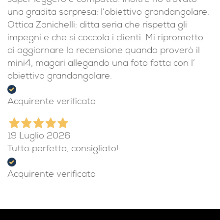
super leggero e compatto. Inoltre ho trovato
una gradita sorpresa: l’obiettivo grandangolare.
Ottica Zanichelli: ditta seria che rispetta gli
impegni e che si coccola i clienti. Mi riprometto
di aggiornare la recensione quando proverò il
mini4, magari allegando una foto fatta con l’
obiettivo grandangolare.
Acquirente verificato
19 Luglio 2026
Tutto perfetto, consigliato!
Acquirente verificato