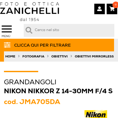
0
MENÙ
CLICCA QUI PER FILTRARE
»
»
»
HOME
FOTOGRAFIA
OBIETTIVI
OBIETTIVI MIRRORLESS
GRANDANGOLI
NIKON NIKKOR Z 14-30MM F/4 S
cod.
JMA705DA