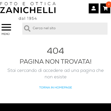
0
MENÙ
404
PAGINA NON TROVATA!
Stai cercando di accedere ad una pagina che
non esiste
TORNA IN HOMEPAGE