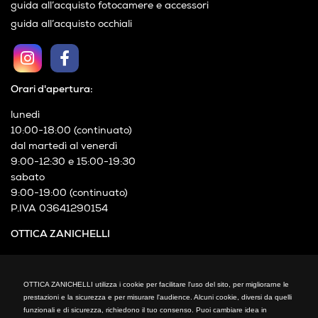
guida all’acquisto fotocamere e accessori
guida all’acquisto occhiali
Orari d'apertura:
lunedì
10:00-18:00 (continuato)
dal martedì al venerdì
9:00-12:30 e 15:00-19:30
sabato
9:00-19:00 (continuato)
P.IVA 03641290154
OTTICA ZANICHELLI
Via XXIV Maggio, 21
Cormano (MI)
OTTICA ZANICHELLI utilizza i cookie per facilitare l'uso del sito, per migliorarne le
Telefono: +39 02 66300794
prestazioni e la sicurezza e per misurare l'audience. Alcuni cookie, diversi da quelli
fax: +39 02 66300794
funzionali e di sicurezza, richiedono il tuo consenso. Puoi cambiare idea in