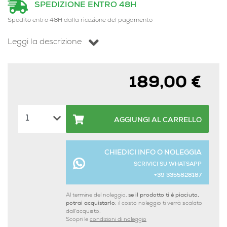
SPEDIZIONE ENTRO 48H
Spedito entro 48H dalla ricezione del pagamento
Leggi la descrizione
189,00 €
AGGIUNGI AL CARRELLO
CHIEDICI INFO O NOLEGGIA
SCRIVICI SU WHATSAPP
+39 3355828187
Al termine del noleggio,
se il prodotto ti è piaciuto,
potrai acquistarlo:
il costo noleggio ti verrà scalato
dall'acquisto.
Scopri le
condizioni di noleggio