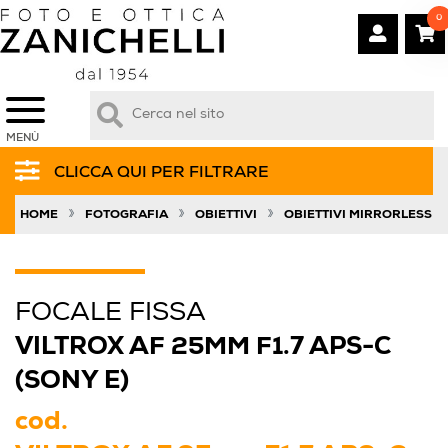
0
MENÙ
CLICCA QUI PER FILTRARE
»
»
»
HOME
FOTOGRAFIA
OBIETTIVI
OBIETTIVI MIRRORLESS
FOCALE FISSA
VILTROX AF 25MM F1.7 APS-C
(SONY E)
cod.