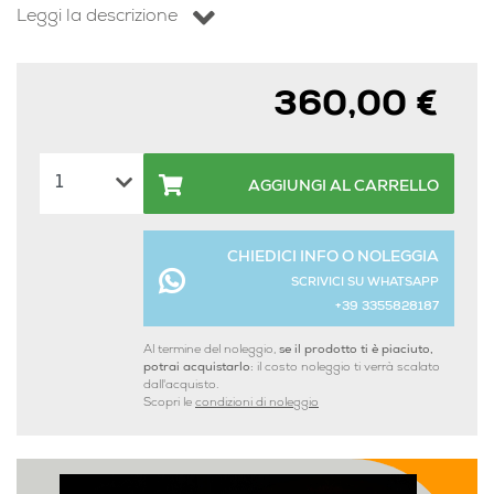
Leggi la descrizione
360,00 €
AGGIUNGI AL CARRELLO
CHIEDICI INFO O NOLEGGIA
SCRIVICI SU WHATSAPP
+39 3355828187
Al termine del noleggio,
se il prodotto ti è piaciuto,
potrai acquistarlo:
il costo noleggio ti verrà scalato
dall'acquisto.
Scopri le
condizioni di noleggio