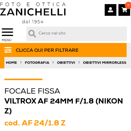
0
MENÙ
CLICCA QUI PER FILTRARE
»
»
»
HOME
FOTOGRAFIA
OBIETTIVI
OBIETTIVI MIRRORLESS
FOCALE FISSA
VILTROX AF 24MM F/1.8 (NIKON
Z)
cod.
AF 24/1.8 Z