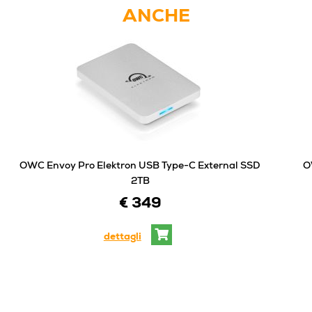
ANCHE
OWC Envoy Pro Elektron USB Type-C External SSD
O
2TB
€ 349
dettagli