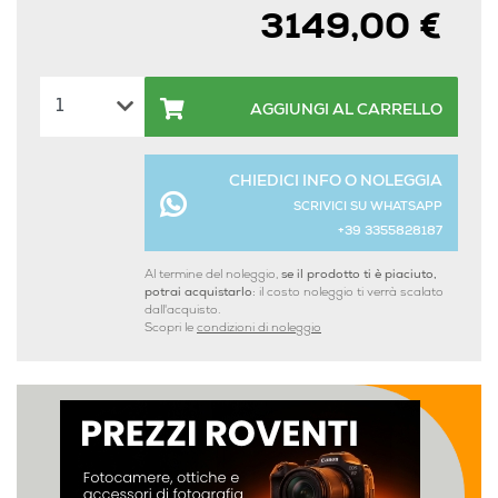
3149,00 €
AGGIUNGI AL CARRELLO
CHIEDICI INFO O NOLEGGIA
SCRIVICI SU WHATSAPP
+39 3355828187
Al termine del noleggio,
se il prodotto ti è piaciuto,
potrai acquistarlo:
il costo noleggio ti verrà scalato
dall'acquisto.
Scopri le
condizioni di noleggio