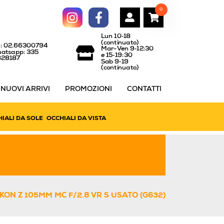
0
Lun 10‑18
(continuato)
l: 02.66300794
Mar-Ven 9‑12:30
atsapp: 335
e 15‑19:30
828187
Sab 9‑19
(continuato)
NUOVI ARRIVI
PROMOZIONI
CONTATTI
IALI DA SOLE
OCCHIALI DA VISTA
KON Z 105MM MC F/2.8 VR S USATO (G632)