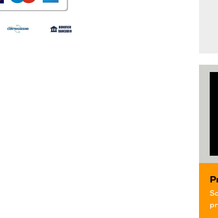
P
Sc
pr