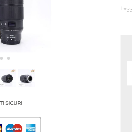
Legg
I SICURI