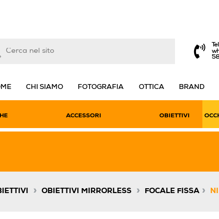
Te
wh
5
OME
CHI SIAMO
FOTOGRAFIA
OTTICA
BRAND
HE
ACCESSORI
OBIETTIVI
OCCH
»
»
»
IETTIVI
OBIETTIVI MIRRORLESS
FOCALE FISSA
NI