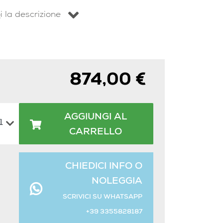
i la descrizione
874,00 €
AGGIUNGI AL
CARRELLO
CHIEDICI INFO O
NOLEGGIA
SCRIVICI SU WHATSAPP
+39 3355828187