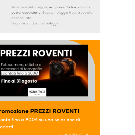
Al termine del noleggio,
se il prodotto ti è piaciuto,
potrai acquistarlo:
il costo noleggio ti verrà scalato
dall'acquisto.
Scopri le
condizioni di noleggio
romozione PREZZI ROVENTI
onto fino a 200€ su una selezione di
odotti