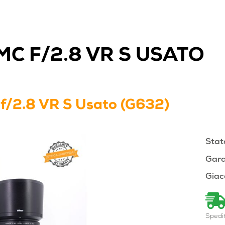
MC F/2.8 VR S USATO
f/2.8 VR S Usato (G632)
Stat
Gara
Giac
Spedi