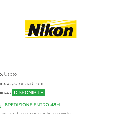
o:
Usato
nzia:
garanzia 2 anni
enza:
DISPONIBILE
SPEDIZIONE ENTRO 48H
to entro 48H dalla ricezione del pagamento